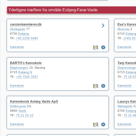
Yderligere træffere fra område Esbjerg-Fanø-Varde
carstenkørelærer.dk
Eva's Køre
Skolegade
77
Murervej
3
6700
Esbjerg
6710
Esbjer
Tlf.:
+45 2258 5484
Tlf.:
(+45) 4
Køreskole
Køreskole
BARTH's Køreskole
Tarp Køres
Bøgevangen
10, Gjesing
Degnevange
6715
Esbjerg N
6715
Esbjer
Tlf.:
+45 7545 7837
Tlf.:
75 16 8
Køreskole
Køreskole
Køreteknisk Anlæg Varde ApS
Launys Kør
Gellerupvej
111
Nørregade
22
6800
Varde
6700
Esbjer
Tlf.:
75 21 02 10
Tlf.:
75 15 4
Køreskole
Køreskole