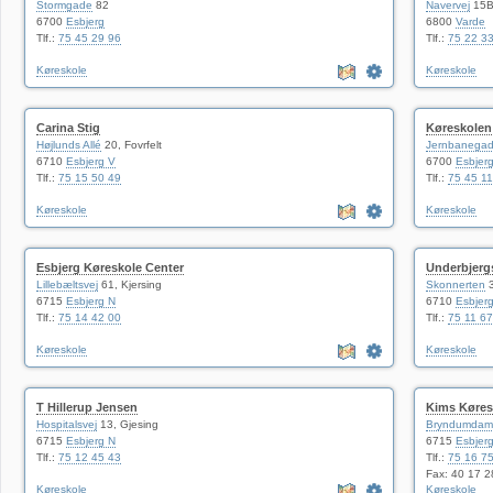
Stormgade
82
Navervej
15
6700
Esbjerg
6800
Varde
Tlf.:
75 45 29 96
Tlf.:
75 22 3
Køreskole
Køreskole
Carina Stig
Køreskole
Højlunds Allé
20, Fovrfelt
Jernbanega
6710
Esbjerg V
6700
Esbjer
Tlf.:
75 15 50 49
Tlf.:
75 45 11
Køreskole
Køreskole
Esbjerg Køreskole Center
Underbjerg
Lillebæltsvej
61, Kjersing
Skonnerten
3
6715
Esbjerg N
6710
Esbjer
Tlf.:
75 14 42 00
Tlf.:
75 11 67
Køreskole
Køreskole
T Hillerup Jensen
Kims Køres
Hospitalsvej
13, Gjesing
Bryndumdam
6715
Esbjerg N
6715
Esbjer
Tlf.:
75 12 45 43
Tlf.:
75 16 7
Fax: 40 17 2
Køreskole
Køreskole