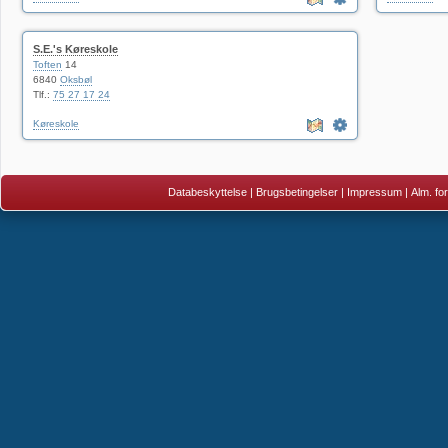
S.E.'s Køreskole
Toften
14
6840
Oksbøl
Tlf.:
75 27 17 24
Køreskole
Databeskyttelse
|
Brugsbetingelser
|
Impressum
|
Alm. fo