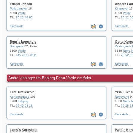
Erland Jensen
Anders La
Palludansvej
16
Kingosvej
13
6800
Varde
6800
Varde
Tlf.:
75 22 49 85
Tlf.:
75 22 5
Køreskole
Køreskole
Bent`s køreskole
Gerts Køre
Bredgade
22, Alslev
Vestergårds
6800
Varde
6830
Nørre 
Tlf.:
+45 4021 9611
Tlf.:
76 52 0
Køreskole
Køreskole
Andre visninger fra Esbjerg-Fanø-Varde området
Elite Trafikskole
Yrsa Luxhøj
Kongensgade
105
Nørrevang
9,
6700
Esbjerg
6830
Nørre 
Tlf.:
75 45 08 18
Tlf.:
75 28 7
Køreskole
Køreskole
Leon´s Køreskole
Palle´s Kør