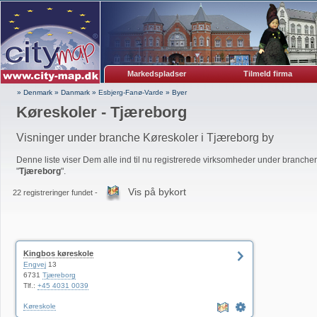
Markedspladser
Tilmeld firma
» Denmark
»
Danmark
»
Esbjerg-Fanø-Varde
»
Byer
Køreskoler - Tjæreborg
Visninger under branche Køreskoler i Tjæreborg by
Denne liste viser Dem alle ind til nu registrerede virksomheder under branchen
"
Tjæreborg
".
Vis på bykort
22 registreringer fundet -
Kingbos køreskole
Engvej
13
6731
Tjæreborg
Tlf.:
+45 4031 0039
Køreskole