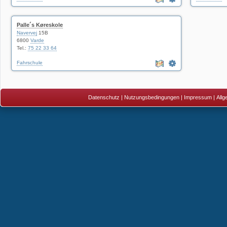
Palle´s Køreskole
Navervej
15B
6800
Varde
Tel.:
75 22 33 64
Fahrschule
Datenschutz
|
Nutzungsbedingungen
|
Impressum
|
All