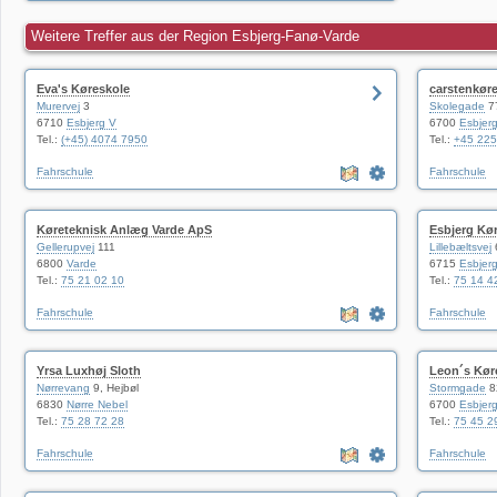
Weitere Treffer aus der Region Esbjerg-Fanø-Varde
Eva's Køreskole
carstenkøre
Murervej
3
Skolegade
7
6710
Esbjerg V
6700
Esbjer
Tel.:
(+45) 4074 7950
Tel.:
+45 225
Fahrschule
Fahrschule
Køreteknisk Anlæg Varde ApS
Esbjerg Kø
Gellerupvej
111
Lillebæltsvej
6
6800
Varde
6715
Esbjer
Tel.:
75 21 02 10
Tel.:
75 14 4
Fahrschule
Fahrschule
Yrsa Luxhøj Sloth
Leon´s Kør
Nørrevang
9, Hejbøl
Stormgade
8
6830
Nørre Nebel
6700
Esbjer
Tel.:
75 28 72 28
Tel.:
75 45 2
Fahrschule
Fahrschule