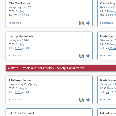
Elite Trafikskole
Carina Stig
Kongensgade
105
Højlunds Allé
6700
Esbjerg
6710
Esbjer
Tel.:
75 45 08 18
Tel.:
75 15 5
Fahrschule
Fahrschule
Launys Køreskole
Underbjerg
Nørregade
22-24
Skonnerten
3
6700
Esbjerg
6710
Esbjer
Tel.:
75 15 46 40
Tel.:
75 11 6
Fahrschule
Fahrschule
Weitere Firmen aus der Region Esbjerg-Fanø-Varde
T Hillerup Jensen
Gerts Køre
Hospitalsvej
13, Gjesing
Vestergårds
6715
Esbjerg N
6830
Nørre 
Tel.:
75 12 45 43
Tel.:
76 52 0
Fahrschule
Fahrschule
BARTH's Køreskole
Erland Jen