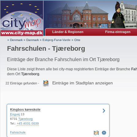
Länder & Regionen
Firma eintragen
» Denmark
»
Danmark
»
Esbjerg-Fanø-Varde
»
Orte
Fahrschulen - Tjæreborg
Einträge der Branche Fahrschulen im Ort Tjæreborg
Diese Liste zeigt Ihnen alle bei city-map registrierten Einträge der Branche
Fa
dem Ort
Tjæreborg
.
Einträge im Stadtplan anzeigen
22 Einträge gefunden -
Kingbos køreskole
Engvej
13
6731
Tjæreborg
Tel.:
+45 4031 0039
Fahrschule