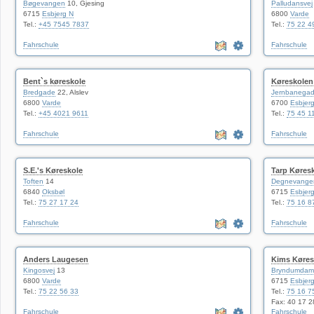
Bøgevangen
10, Gjesing
Palludansvej
6715
Esbjerg N
6800
Varde
Tel.:
+45 7545 7837
Tel.:
75 22 4
Fahrschule
Fahrschule
Bent`s køreskole
Køreskole
Bredgade
22, Alslev
Jernbanega
6800
Varde
6700
Esbjer
Tel.:
+45 4021 9611
Tel.:
75 45 1
Fahrschule
Fahrschule
S.E.'s Køreskole
Tarp Køres
Toften
14
Degnevange
6840
Oksbøl
6715
Esbjer
Tel.:
75 27 17 24
Tel.:
75 16 8
Fahrschule
Fahrschule
Anders Laugesen
Kims Køres
Kingosvej
13
Bryndumdam
6800
Varde
6715
Esbjer
Tel.:
75 22 56 33
Tel.:
75 16 7
Fax: 40 17 2
Fahrschule
Fahrschule