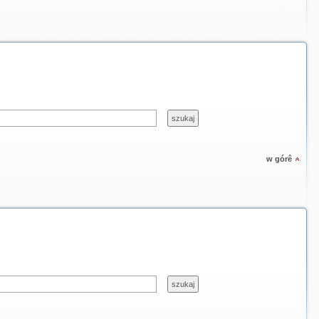
w górê