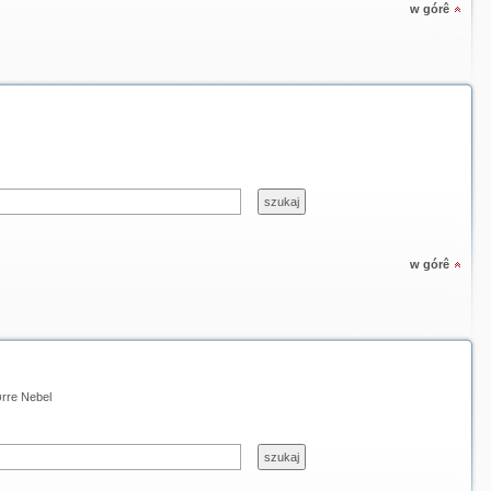
w górê
w górê
rre Nebel