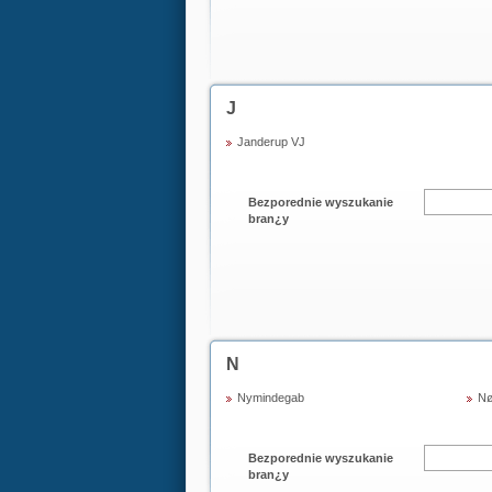
J
Janderup VJ
Bezporednie wyszukanie
bran¿y
N
Nymindegab
Nø
Bezporednie wyszukanie
bran¿y