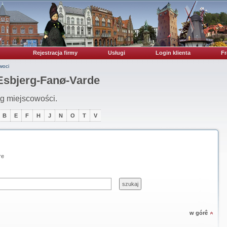
Rejestracja firmy
Usługi
Login klienta
Fr
oci
 Esbjerg-Fanø-Varde
ug miejscowości.
B
E
F
H
J
N
O
T
V
re
w górê