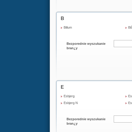
B
Billum
Bl
Bezporednie wyszukanie
bran¿y
E
Esbjerg
Es
Esbjerg N
Es
Bezporednie wyszukanie
bran¿y