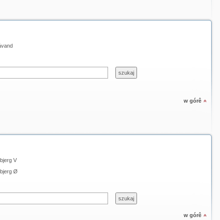
åvand
w górê
bjerg V
bjerg Ø
w górê