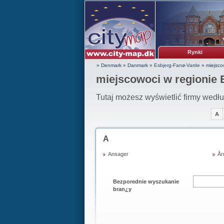
Rynki
» Denmark
»
Danmark
»
Esbjerg-Fanø-Varde
»
miejscow
miejscowoci w regionie
Tutaj możesz wyświetlić firmy wedł
A
A
Ansager
År
Bezporednie wyszukanie
bran¿y