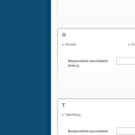
O
Oksbøl
Ov
Bezporednie wyszukanie
bran¿y
T
Tjæreborg
Bezporednie wyszukanie