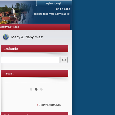
Wybierz język
06.08.2026
esbjerg-fano-varde.city-map.dk
anczyza/Praca
Mapy & Plany miast
szukanie
news …
Poinformuj nas!