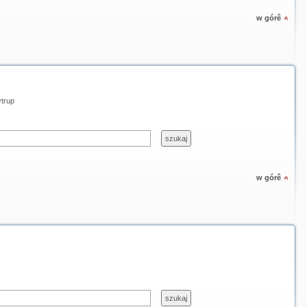
w górê
trup
w górê