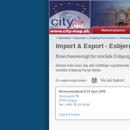
Markedspladser
» Denmark
»
Danmark
»
Esbjerg-Fanø-Varde
»
Firmaov
Import & Export - Esbje
Brancheoversigt for område Esbjer
Denne liste viser dig alle hidtidige registrerede
område Esbjerg-Fanø-Varde.
Vis på bykort
En registrering fundet -
Akrieselskabetaf D 15 April 1999
Havnegade
58
6700
Esbjerg
Tel.: (+45) 76 10 33 00
Import & Export