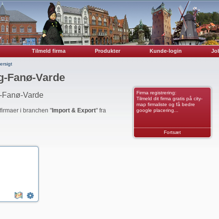
Tilmeld firma
Produkter
Kunde-login
Job
ersigt
rg-Fanø-Varde
Firma registrering:
g-Fanø-Varde
Tilmeld dit firma gratis på city-
map firmaliste og få bedre
 firmaer i branchen "
Import & Export
" fra
google placering...
Fortsæt