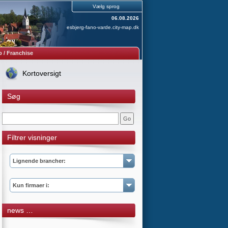
Vælg sprog
06.08.2026
esbjerg-fano-varde.city-map.dk
 / Franchise
Kortoversigt
Søg
Filtrer visninger
Lignende brancher:
Kun firmaer i:
news …